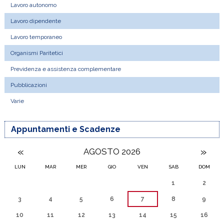
Lavoro autonomo
Lavoro dipendente
Lavoro temporaneo
Organismi Paritetici
Previdenza e assistenza complementare
Pubblicazioni
Varie
Appuntamenti e Scadenze
«
»
AGOSTO 2026
LUN
MAR
MER
GIO
VEN
SAB
DOM
1
2
3
4
5
6
7
8
9
10
11
12
13
14
15
16