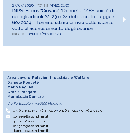
27/07/2026
MN21.6130
INPS: Bonus “Giovani”, “Donne” e “ZES unica” di
cui agli articoli 22, 23 e 24 del decreto- legge n.
60/2024 - Termine ultimo di invio delle istanze
volte al riconoscimento degli esoneri
Lavoro e Previdenza
Area Lavoro, Relazioni Industriali e Welfare
Daniele Ponselè
Mario Gagliani
Grazia Pangaro
MariaLucia Demuro
Via Portazzolo, 9 - 46100 Mantova
0376 237213
0376 237210
0376 237214
0376 237225
ponsele@assind.mn.it
gagliani@assind.mn.it
pangaro@assind.mn.it
demuro@assind.mn.it